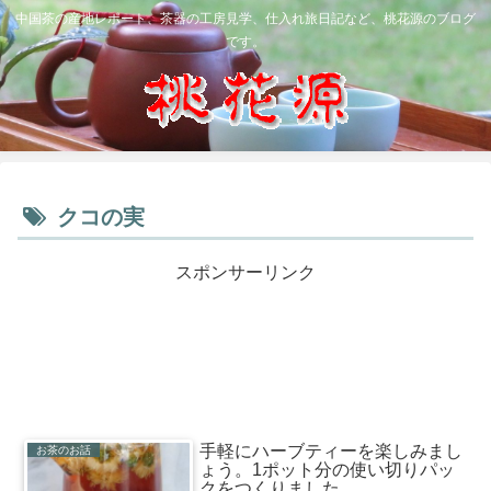
中国茶の産地レポート、茶器の工房見学、仕入れ旅日記など、桃花源のブログ
です。
クコの実
スポンサーリンク
手軽にハーブティーを楽しみまし
お茶のお話
ょう。1ポット分の使い切りパッ
クをつくりました。