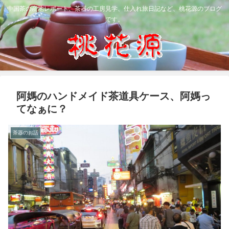
中国茶の産地レポート、茶器の工房見学、仕入れ旅日記など、桃花源のブログ
です。
阿媽のハンドメイド茶道具ケース、阿媽っ
てなぁに？
茶器のお話