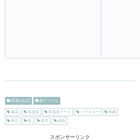
茶器のお話
新アイテム
菊花
茶道具
茶道具ケース
コースター
阿媽
阿公
粽
粽子
肉粽
スポンサーリンク