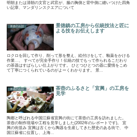
明朝または清朝の文官と武官が、服の胸側と背中側に縫いつけた四角
い記章、マンダリンスクエアについて
景徳鎮の工房から伝統技法と匠に
茶器のお話
よる技をお伝えします
ロクロを回して作り、削って形を整え、絵付けをして、釉薬をかける
作業…、 すべてが完全手作り！伝統の技でもって作られるこだわり
の茶器はすばらしい仕上がりです。 ひとつひとつの器に愛情をこめ
て丁寧につくられているのがよーくわかります。 景...
茶壺のふるさと「宜興」の工房を
茶器のお話
見学
陶都と呼ばれる中国江蘇省宜興の街にて茶壺の工房を訪れました。
茶壺の制作現場や工程を見学しました(2002年のレポートです)。 宜
興の街並み 宜興は古くから陶器を生産してきた歴史のある街で、 中
国江蘇省に位置し、上海...