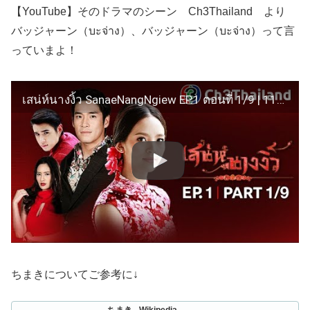
【YouTube】そのドラマのシーン Ch3Thailand より
バッジャーン（บะจ่าง）、バッジャーン（บะจ่าง）って言
っていまよ！
เสน่ห์นางงิ้ว SanaeNangNgiew EP.1 ตอนที่ 1/9 | 11-01-61 | Ch3Thailand
ちまきについてご参考に↓